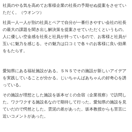
社員のやる気を高めてお客様企業の社長の予期せぬ提案をさせてい
ただく。（ウオンツ）
社員一人一人が別の社員とペアで自分が一番行きやすい会社の社長
の最大の課題を聞き出し解決策を提案させていただくというもの。
人に優しい空金感を社長と社員が持っているので、お客様と社員が
互いに魅力を感じる。その魅力は口コミで各々のお客様に良い効果
をもたらす。
愛知県にある福祉施設がある。ＳＮＳでその施設が新しいアイデア
を実践していることが分かる。じいちゃんばあちゃんの好奇心を誘
っている。
その施設が理想とした施設を坂本ゼミの合宿（企業視察）で訪問し
た。ワクワクする施設名なので期待して行った。愛知県の施設を見
ていだので愕然とした。雲泥の差があった。坂本教授からも苦言に
近いコメントがあった。