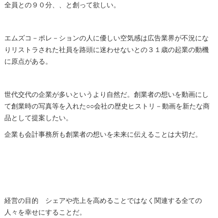
全員との９０分、、と創って欲しい。
エムズコ－ポレ－ションの人に優しい空気感は広告業界が不況にな
りリストラされた社員を路頭に迷わせないとの３１歳の起業の動機
に原点がある。
世代交代の企業が多いというより自然だ。創業者の想いを動画にし
て創業時の写真等を入れた○○会社の歴史ヒストリ－動画を新たな商
品として提案したい。
企業も会計事務所も創業者の想いを未来に伝えることは大切だ。
経営の目的 シェアや売上を高めることではなく関連する全ての
人々を幸せにすることだ。