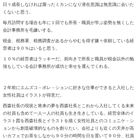
日々成長しなければ腐ったミカンになり潜在意識は無意識に会いた
くないと思う。
毎月訪問する場合も年に１回でも所長・職員が学ぶ姿勢を無くした
会計事務所を毛嫌いする。
税金、税務署、税務調査があるからやむを得ず嫌々依頼している経
営者は９０％はいると思う。
１０％の経営者はラッキーだ。前向きで所長と職員が税金以外の勉
強もしている会計事務所が成功と幸せを運んでくれる。
２年前にエムズコ－ポレ－ションに好きな仕事ができると入社した
女性社員はイラストが得意だ。
西森社長の現状と将来の夢を西森社長とこれから入社してくる未来
の社員も含めて一人一人の社員も生き生きしている。経営全体のイ
ラスト図を西森社長とイラストを描く女性社員とのコミュニケ－シ
ョンから創造破壊的なものを創りたい。会社よりも近くの天井が高
いカフェでお茶をしなから９０分の時間を日を置いて９０分、社員