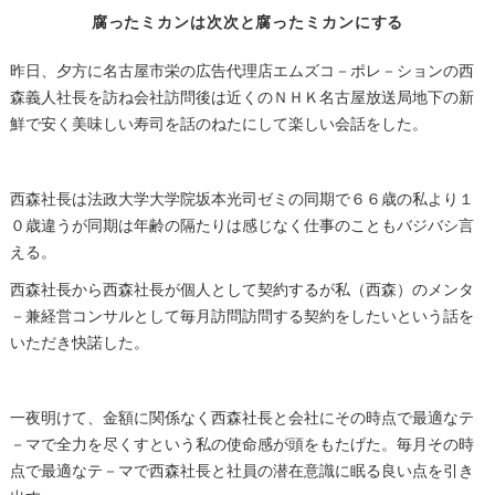
腐ったミカンは次次と腐ったミカンにする
昨日、夕方に名古屋市栄の広告代理店エムズコ－ポレ－ションの西
森義人社長を訪ね会社訪問後は近くのＮＨＫ名古屋放送局地下の新
鮮で安く美味しい寿司を話のねたにして楽しい会話をした。
西森社長は法政大学大学院坂本光司ゼミの同期で６６歳の私より１
０歳違うが同期は年齢の隔たりは感じなく仕事のこともバジバシ言
える。
西森社長から西森社長が個人として契約するが私（西森）のメンタ
－兼経営コンサルとして毎月訪問訪問する契約をしたいという話を
いただき快諾した。
一夜明けて、金額に関係なく西森社長と会社にその時点で最適なテ
－マで全力を尽くすという私の使命感が頭をもたげた。毎月その時
点で最適なテ－マで西森社長と社員の潜在意識に眠る良い点を引き