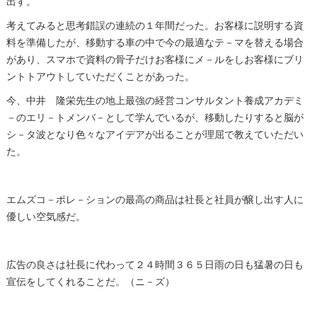
出す。
考えてみると思考錯誤の連続の１年間だった。お客様に説明する資
料を準備したが、移動する車の中で今の最適なテ－マを替える場合
があり、スマホで資料の骨子だけお客様にメ－ルをしお客様にブリ
ントトアウトしていただくことがあった。
今、中井 隆栄先生の地上最強の経営コンサルタント養成アカデミ
－のエリ－トメンバ－として学んでいるが、移動したりすると脳が
シ－タ波となり色々なアイデアが出ることが理屈で教えていただい
た。
エムズコ－ポレ－ションの最高の商品は社長と社員が醸し出す人に
優しい空気感だ。
広告の良さは社長に代わって２４時間３６５日雨の日も猛暑の日も
宣伝をしてくれることだ。（ニ－ズ）