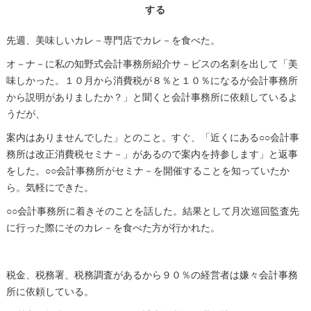
する
先週、美味しいカレ－専門店でカレ－を食べた。
オ－ナ－に私の知野式会計事務所紹介サ－ビスの名刺を出して「美
味しかった。１０月から消費税が８％と１０％になるが会計事務所
から説明がありましたか？」と聞くと会計事務所に依頼しているよ
うだが、
案内はありませんでした」とのこと。すぐ、「近くにある○○会計事
務所は改正消費税セミナ－」があるので案内を持参します」と返事
をした。○○会計事務所がセミナ－を開催することを知っていたか
ら。気軽にできた。
○○会計事務所に着きそのことを話した。結果として月次巡回監査先
に行った際にそのカレ－を食べた方が行かれた。
税金、税務署、税務調査があるから９０％の経営者は嫌々会計事務
所に依頼している。